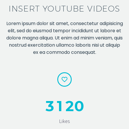
INSERT YOUTUBE VIDEOS
Lorem ipsum dolor sit amet, consectetur adipisicing
elit, sed do eiusmod tempor incididunt ut labore et
dolore magna aliqua. Ut enim ad minim veniam, quis
nostrud exercitation ullamco laboris nisi ut aliquip
ex ea commodo consequat.


3
1
2
0
Likes