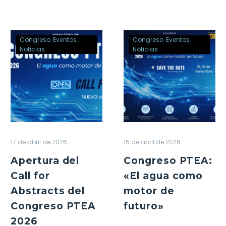
Apertura
Congreso
Congreso
Eventos
Congreso
Eventos
del
PTEA:
Noticias
Noticias
Call
«El
for
agua
Abstracts
como
del
motor
Congreso
de
PTEA
futuro»
2026
17 de abril de 2026
15 de abril de 2026
Apertura del
Congreso PTEA:
Call for
«El agua como
Abstracts del
motor de
Congreso PTEA
futuro»
2026